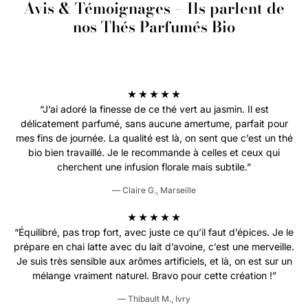
Avis & Témoignages – Ils parlent de
la théière plusieurs fois pour bien mélanger les saveurs.
d’huile essentielle de bergamote naturelle, sans arômes
nos Thés Parfumés Bio
artificiels.
👉 Découvrez notre
Thé à la Bergamote Bio – Élégance &
Fraîcheur du Earl Grey
pour une infusion harmonieuse, délicate
et sincèrement parfumée.
“J’ai adoré la finesse de ce thé vert au jasmin. Il est
délicatement parfumé, sans aucune amertume, parfait pour
mes fins de journée. La qualité est là, on sent que c’est un thé
bio bien travaillé. Je le recommande à celles et ceux qui
cherchent une infusion florale mais subtile.”
— Claire G., Marseille
“Équilibré, pas trop fort, avec juste ce qu’il faut d’épices. Je le
prépare en chai latte avec du lait d’avoine, c’est une merveille.
Je suis très sensible aux arômes artificiels, et là, on est sur un
mélange vraiment naturel. Bravo pour cette création !”
— Thibault M., Ivry