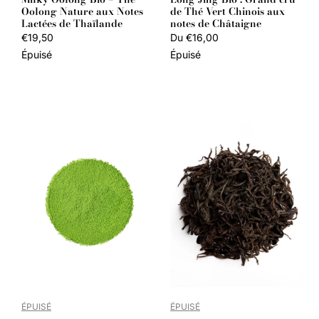
Oolong Nature aux Notes
de Thé Vert Chinois aux
Lactées de Thaïlande
notes de Châtaigne
Prix
€19,50
Prix
Du €16,00
habituel
habituel
Épuisé
Épuisé
ÉPUISÉ
ÉPUISÉ