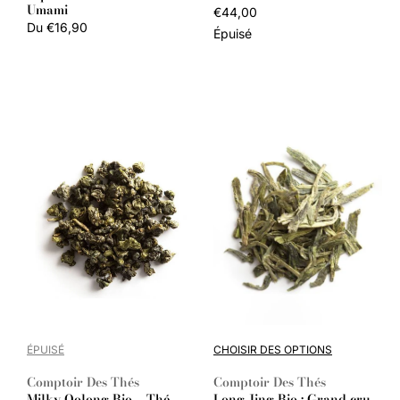
Umami
Prix
€44,00
habituel
Prix
Du €16,90
Épuisé
habituel
ÉPUISÉ
CHOISIR DES OPTIONS
Comptoir Des Thés
Comptoir Des Thés
Fournisseur :
Fournisseur :
Milky Oolong Bio – Thé
Long Jing Bio : Grand cru