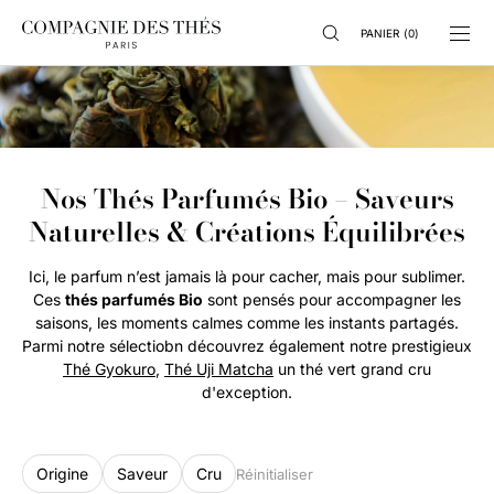
IGNORER ET
PASSER AU
PANIER
(
0
)
CONTENU
Nos Thés Parfumés Bio – Saveurs
Naturelles & Créations Équilibrées
Ici, le parfum n’est jamais là pour cacher, mais pour sublimer.
Ces
thés parfumés Bio
sont pensés pour accompagner les
saisons, les moments calmes comme les instants partagés.
Parmi notre sélectiobn découvrez également notre prestigieux
Thé Gyokuro
,
Thé Uji Matcha
un thé vert grand cru
d'exception.
Origine
Saveur
Cru
Réinitialiser