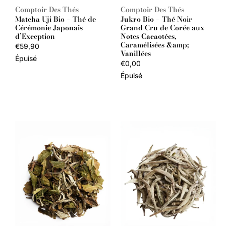
Comptoir Des Thés
Comptoir Des Thés
Fournisseur :
Fournisseur :
Matcha Uji Bio – Thé de
Jukro Bio – Thé Noir
Cérémonie Japonais
Grand Cru de Corée aux
d’Exception
Notes Cacaotées,
Caramélisées &amp;
Prix
€59,90
Vanillées
habituel
Épuisé
Prix
€0,00
habituel
Épuisé