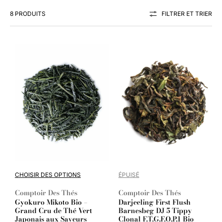
8 PRODUITS
FILTRER ET TRIER
CHOISIR DES OPTIONS
ÉPUISÉ
Comptoir Des Thés
Comptoir Des Thés
Fournisseur :
Fournisseur :
Gyokuro Mikoto Bio –
Darjeeling First Flush
Grand Cru de Thé Vert
Barnesbeg DJ 5 Tippy
Japonais aux Saveurs
Clonal F.T.G.F.O.P.1 Bio