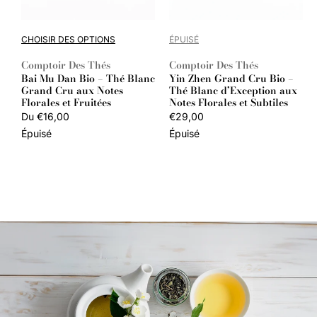
CHOISIR DES OPTIONS
ÉPUISÉ
Comptoir Des Thés
Comptoir Des Thés
Fournisseur :
Fournisseur :
Bai Mu Dan Bio – Thé Blanc
Yin Zhen Grand Cru Bio –
Grand Cru aux Notes
Thé Blanc d’Exception aux
Florales et Fruitées
Notes Florales et Subtiles
Prix
Du €16,00
Prix
€29,00
habituel
habituel
Épuisé
Épuisé