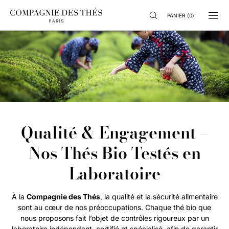
IGNORER ET
PASSER AU
PANIER
(
0
)
CONTENU
Qualité & Engagement –
Nos Thés Bio Testés en
Laboratoire
À la
Compagnie des Thés
, la qualité et la sécurité alimentaire
sont au cœur de nos préoccupations. Chaque thé bio que
nous proposons fait l’objet de contrôles rigoureux par un
laboratoire indépendant, certifié et spécialisé, afin de garantir