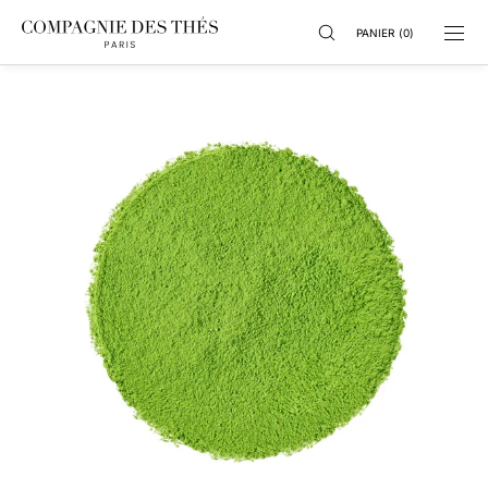
IGNORER ET
PASSER AU
PANIER
(
0
)
CONTENU