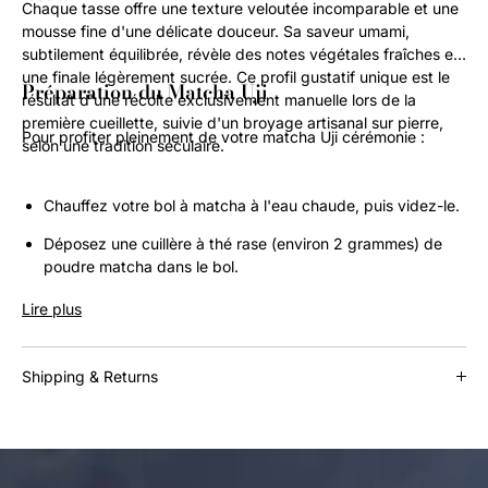
Chaque tasse offre une texture veloutée incomparable et une
mousse fine d'une délicate douceur. Sa saveur umami,
subtilement équilibrée, révèle des notes végétales fraîches et
une finale légèrement sucrée. Ce profil gustatif unique est le
Préparation du Matcha Uji
résultat d'une récolte exclusivement manuelle lors de la
première cueillette, suivie d'un broyage artisanal sur pierre,
Pour profiter pleinement de votre matcha Uji cérémonie :
selon une tradition séculaire.
Chauffez votre bol à matcha à l'eau chaude, puis videz-le.
Déposez une cuillère à thé rase (environ 2 grammes) de
poudre matcha dans le bol.
Versez environ 70 ml d'eau chaude (idéalement entre 70 et
Lire plus
80°C).
Fouettez rapidement en mouvements en forme de W
Shipping & Returns
jusqu'à l'obtention d'une mousse crémeuse et homogène.
Add a summary about your returns policy and if required
include a link to your full information.