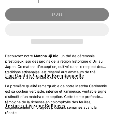
la
la
quantité
quantité
de
de
ÉPUISÉ
Matcha
Matcha
Uji
Uji
Bio
Bio
–
–
Thé
Thé
de
de
Cérémonie
Cérémonie
Découvrez notre
Matcha Uji bio
, un thé de cérémonie
Japonais
Japonais
prestigieux issu des jardins de la région historique d’Uji, au
d’Exception
d’Exception
Japon. Ce matcha d’exception, cultivé dans le respect des
traditions artisanales, est réservé aux amateurs de thé
Une Qualité Visuelle Exceptionnelle
exigeants à la recherche d’une qualité inégalée.
La première qualité remarquable de notre Matcha Cérémonie
est sa couleur vert jade, intense et lumineuse, véritable signe
distinctif d'un matcha d'exception. Cette teinte profonde
témoigne de la richesse en chlorophylle des feuilles,
Texture et Saveur Raffinées
soigneusement ombragées plusieurs semaines avant la
récolte.