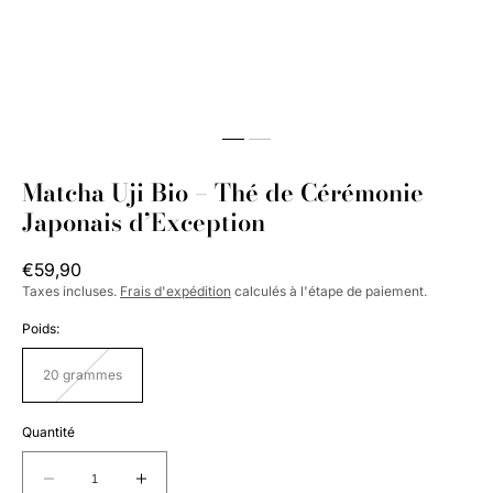
Matcha Uji Bio – Thé de Cérémonie
Japonais d’Exception
Prix
€59,90
habituel
Taxes incluses.
Frais d'expédition
calculés à l'étape de paiement.
Poids:
20 grammes
Variante
épuisée
ou
indisponible
Quantité
Réduire
Augmenter